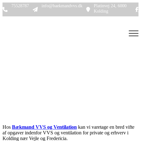
Gå
75528787
info@baekmandvvs.dk
Platinvej 24, 6000
til
Kolding
hovedindhold
VVS
Hos
Bækmand VVS og Ventilation
kan vi varetage en bred vifte
af opgaver indenfor VVS og ventilation for private og erhverv i
Kolding nær Vejle og Fredericia.