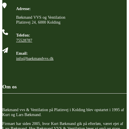
Adresse:
Bækmand VVS og Ventilation
Platinvej 24, 6000 Kolding
Telefon:
75528787
Email:
info@baekmandvvs.dk
Om os
Bækmand vvs & Ventilation på Platinvej i Kolding blev opstartet i 1995 af
Kurt og Lars Bækmand.
Firmaet har siden 2005, hvor Kurt Bækmand gik på efterløn, været ejet af
Lars Bækmand. Hos Bækmand VVS & Ventilation løser vi små og store