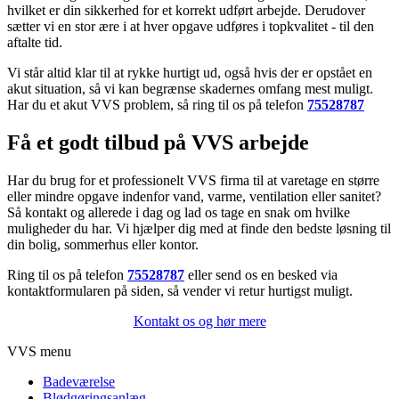
hvilket er din sikkerhed for et korrekt udført arbejde. Derudover
sætter vi en stor ære i at hver opgave udføres i topkvalitet - til den
aftalte tid.
Vi står altid klar til at rykke hurtigt ud, også hvis der er opstået en
akut situation, så vi kan begrænse skadernes omfang mest muligt.
Har du et akut VVS problem, så ring til os på telefon
75528787
Få et godt tilbud på VVS arbejde
Har du brug for et professionelt VVS firma til at varetage en større
eller mindre opgave indenfor vand, varme, ventilation eller sanitet?
Så kontakt og allerede i dag og lad os tage en snak om hvilke
muligheder du har. Vi hjælper dig med at finde den bedste løsning til
din bolig, sommerhus eller kontor.
Ring til os på telefon
75528787
eller send os en besked via
kontaktformularen på siden, så vender vi retur hurtigst muligt.
Kontakt os og hør mere
VVS menu
Badeværelse
Blødgøringsanlæg